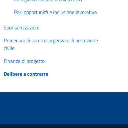
Pari opportunità e inclusione lavorativa
Sponsorizzazioni
Procedura di somma urgenza e di protezione
civile
Finanza di progetto
Delibere a contrarre