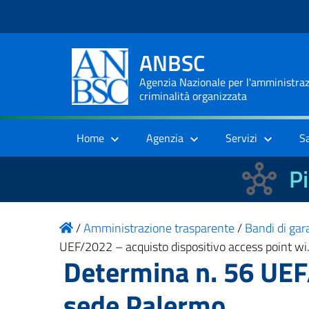
ANBSC
Agenzia Nazionale per l'amministrazi
criminalità organizzata
Home
Agenzia
Servizi
S
Pi
/
Amministrazione trasparente
/
Bandi di gara
UEF/2022 – acquisto dispositivo access point wi
Determina n. 56 UEF/
sede Palermo