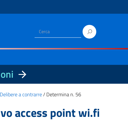
ioni
Delibere a contrarre
/
Determina n. 56
o access point wi.fi