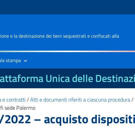
one e la destinazione dei beni sequestrati e confiscati alla
ala stampa
attaforma Unica delle Destinaz
 e contratti
/
Atti e documenti riferiti a ciascuna procedura
/
.fi sede Palermo
2022 – acquisto dispositiv