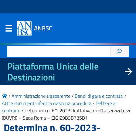
ANBSC
Ricerca
per:
Piattaforma Unica delle
Destinazioni
/
Amministrazione trasparente
/
Bandi di gara e contratti
/
Atti e documenti riferiti a ciascuna procedura
/
Delibere a
contrarre
/
Determina n. 60-2023-Trattativa diretta servizi terzi
(DUVRI) – Sede Roma – CIG Z9B3B735D1
Determina n. 60-2023-