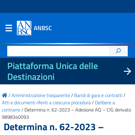
ANBSC
Ricerca
per:
Piattaforma Unica delle
Destinazioni
/
Amministrazione trasparente
/
Bandi di gara e contratti
/
Atti e documenti riferiti a ciascuna procedura
/
Delibere a
contrarre
/
Determina n. 62-2023 – Adesione AQ – CIG derivato
9898340093
Determina n. 62-2023 –