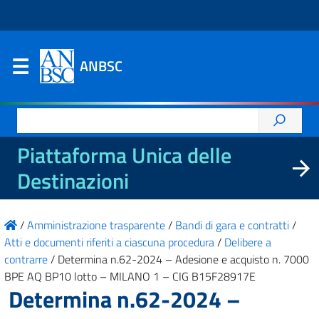
ANBSC
Ricerca
per:
Piattaforma Unica delle
Destinazioni
/
Amministrazione trasparente
/
Bandi di gara e contratti
/
Atti e documenti riferiti a ciascuna procedura
/
Delibere a
contrarre
/
Determina n.62-2024 – Adesione e acquisto n. 7000
BPE AQ BP10 lotto – MILANO 1 – CIG B15F28917E
Determina n.62-2024 –