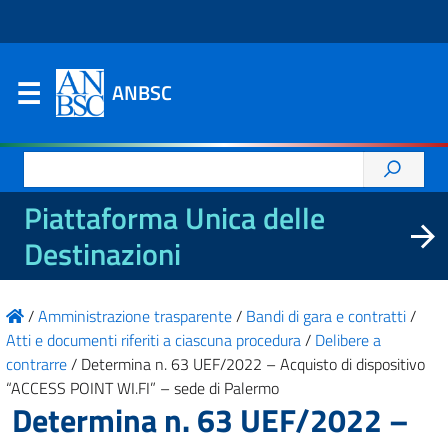
ANBSC
Ricerca
per:
Piattaforma Unica delle
Destinazioni
/
Amministrazione trasparente
/
Bandi di gara e contratti
/
Atti e documenti riferiti a ciascuna procedura
/
Delibere a
contrarre
/
Determina n. 63 UEF/2022 – Acquisto di dispositivo
“ACCESS POINT WI.FI” – sede di Palermo
Determina n. 63 UEF/2022 –