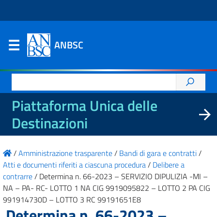
ANBSC
Ricerca
per:
Piattaforma Unica delle
Destinazioni
/
Amministrazione trasparente
/
Bandi di gara e contratti
/
Atti e documenti riferiti a ciascuna procedura
/
Delibere a
contrarre
/
Determina n. 66-2023 – SERVIZIO DIPULIZIA -MI –
NA – PA- RC- LOTTO 1 NA CIG 9919095822 – LOTTO 2 PA CIG
991914730D – LOTTO 3 RC 99191651E8
Determina n. 66-2023 –