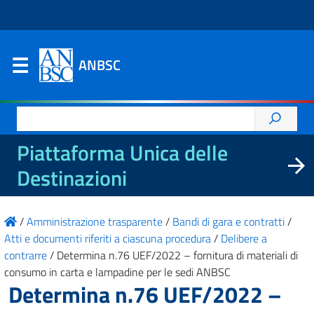
ANBSC
Ricerca
per:
Piattaforma Unica delle
Destinazioni
/
Amministrazione trasparente
/
Bandi di gara e contratti
/
Atti e documenti riferiti a ciascuna procedura
/
Delibere a
contrarre
/
Determina n.76 UEF/2022 – fornitura di materiali di
consumo in carta e lampadine per le sedi ANBSC
Determina n.76 UEF/2022 –