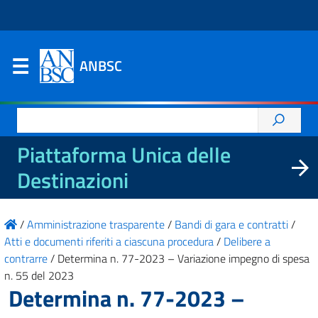
ANBSC
Ricerca
per:
Piattaforma Unica delle
Destinazioni
/
Amministrazione trasparente
/
Bandi di gara e contratti
/
Atti e documenti riferiti a ciascuna procedura
/
Delibere a
contrarre
/
Determina n. 77-2023 – Variazione impegno di spesa
n. 55 del 2023
Determina n. 77-2023 –