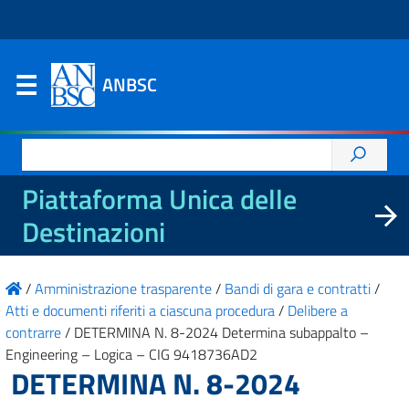
ANBSC
Ricerca
per:
Piattaforma Unica delle
Destinazioni
/
Amministrazione trasparente
/
Bandi di gara e contratti
/
Atti e documenti riferiti a ciascuna procedura
/
Delibere a
contrarre
/
DETERMINA N. 8-2024 Determina subappalto –
Engineering – Logica – CIG 9418736AD2
DETERMINA N. 8-2024