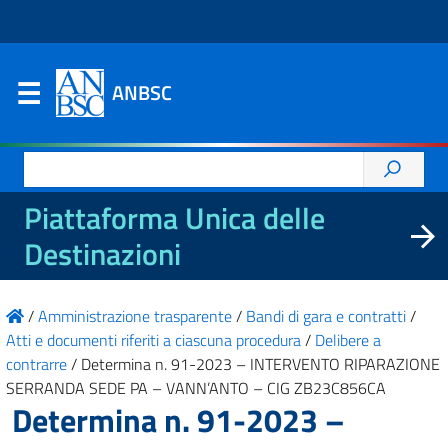
ANBSC
Ricerca
per:
Piattaforma Unica delle
Destinazioni
/
Amministrazione trasparente
/
Bandi di gara e contratti
/
Atti e documenti riferiti a ciascuna procedura
/
Delibere a
contrarre
/
Determina n. 91-2023 – INTERVENTO RIPARAZIONE
SERRANDA SEDE PA – VANN’ANTO – CIG ZB23C856CA
Determina n. 91-2023 –