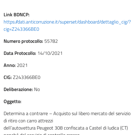
Link
BDNCP
:
https://dati.anticorruzione.it/superset/dashboard/dettaglio_cig/?
cig=Z243366BE0
Numero protocollo:
55782
Data Protocollo:
14/10/2021
Anno:
2021
CIG:
Z243366BE0
Deliberazione:
No
Oggetto:
Determina a contrarre – Acquisto sul libero mercato del servizio
di ritiro con carro attrezzi
dell’autovettura Peugeot 308 confiscata a Castel di Iudica (CT)