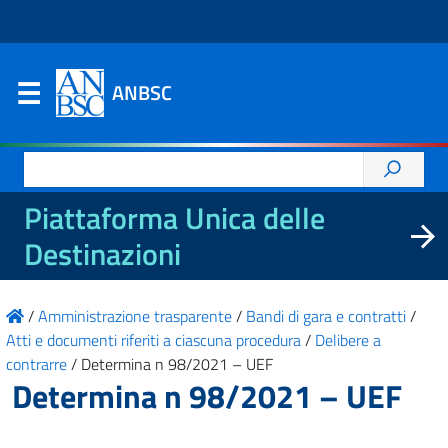
ANBSC
Ricerca
per:
Piattaforma Unica delle
Destinazioni
/
Amministrazione trasparente
/
Bandi di gara e contratti
/
Atti e documenti riferiti a ciascuna procedura
/
Delibere a
contrarre
/
Determina n 98/2021 – UEF
Determina n 98/2021 – UEF