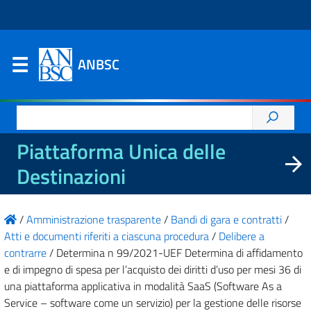
ANBSC
Ricerca
per:
Piattaforma Unica delle
Destinazioni
/
Amministrazione trasparente
/
Bandi di gara e contratti
/
Atti e documenti riferiti a ciascuna procedura
/
Delibere a
contrarre
/
Determina n 99/2021-UEF Determina di affidamento
e di impegno di spesa per l’acquisto dei diritti d’uso per mesi 36 di
una piattaforma applicativa in modalità SaaS (Software As a
Service – software come un servizio) per la gestione delle risorse