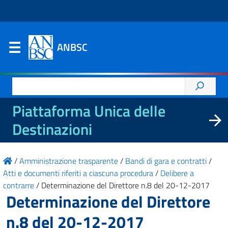
ANBSC
Ricerca
per:
Piattaforma Unica delle
Destinazioni
/
Amministrazione trasparente
/
Bandi di gara e contratti
/
Atti e documenti riferiti a ciascuna procedura
/
Delibere a
contrarre
/
Determinazione del Direttore n.8 del 20-12-2017
Determinazione del Direttore
n.8 del 20-12-2017