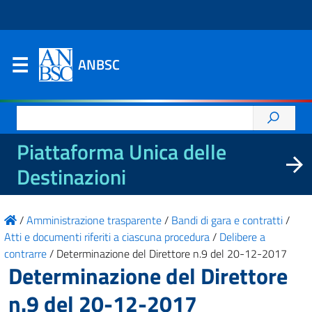
ANBSC
Ricerca
per:
Piattaforma Unica delle
Destinazioni
/
Amministrazione trasparente
/
Bandi di gara e contratti
/
Atti e documenti riferiti a ciascuna procedura
/
Delibere a
contrarre
/
Determinazione del Direttore n.9 del 20-12-2017
Determinazione del Direttore
n.9 del 20-12-2017