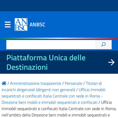
ANBSC
Ricerca
per:
Piattaforma Unica delle
Destinazioni
/
Amministrazione trasparente
/
Personale
/
Titolari di
incarichi dirigenziali (dirigenti non generali)
/
Ufficio Immobili
sequestrati e confiscati Italia Centrale con sede in Roma -
Direzione beni mobili e immobili sequestrati e confiscati
/
Ufficio
Immobili sequestrati e confiscati Italia Centrale con sede in Roma,
nell’ambito della Direzione beni mobili e immobili sequestrati e