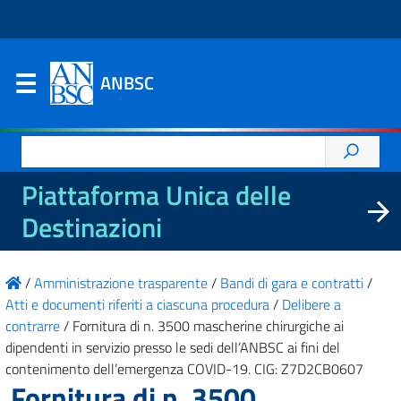
ANBSC
Ricerca
per:
Piattaforma Unica delle
Destinazioni
/
Amministrazione trasparente
/
Bandi di gara e contratti
/
Atti e documenti riferiti a ciascuna procedura
/
Delibere a
contrarre
/
Fornitura di n. 3500 mascherine chirurgiche ai
dipendenti in servizio presso le sedi dell’ANBSC ai fini del
contenimento dell’emergenza COVID-19. CIG: Z7D2CB0607
Fornitura di n. 3500