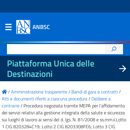
ANBSC
Ricerca
per:
Piattaforma Unica delle
Destinazioni
/
Amministrazione trasparente
/
Bandi di gara e contratti
/
Atti e documenti riferiti a ciascuna procedura
/
Delibere a
contrarre
/
Procedura negoziata tramite MEPA per l’affidamento
dei servizi relativi alla gestione integrata della salute e sicurezza
sui luoghi di lavoro ai sensi del d. lgs. N. 81/2008 e ss.mm.ii.Lotto
1 CIG 8203284C19; Lotto 2 CIG 8203308FE6; Lotto 3 CIG