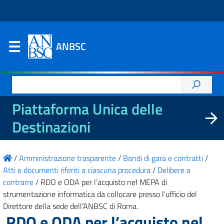
ANBSC
Ricerca
per:
Piattaforma Unica delle
Destinazioni
/
Amministrazione trasparente
/
Bandi di gara e contratti
/
Atti e documenti riferiti a ciascuna procedura
/
Delibere a
contrarre
/
RDO e ODA per l’acquisto nel MEPA di
strumentazione informatica da collocare presso l’ufficio del
Direttore della sede dell’ANBSC di Roma.
RDO e ODA per l’acquisto nel