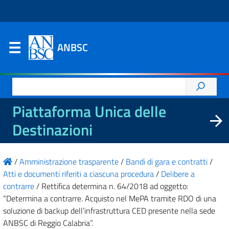
ANBSC
Ricerca
per:
Piattaforma Unica delle
Destinazioni
/
Amministrazione trasparente
/
Bandi di gara e contratti
/
Atti e documenti riferiti a ciascuna procedura
/
Delibere a
contrarre
/
Rettifica determina n. 64/2018 ad oggetto:
“Determina a contrarre. Acquisto nel MePA tramite RDO di una
soluzione di backup dell’infrastruttura CED presente nella sede
ANBSC di Reggio Calabria”.