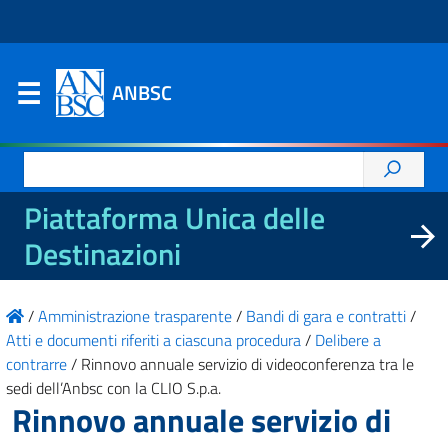
ANBSC
Ricerca
per:
Piattaforma Unica delle
Destinazioni
/
Amministrazione trasparente
/
Bandi di gara e contratti
/
Atti e documenti riferiti a ciascuna procedura
/
Delibere a
contrarre
/
Rinnovo annuale servizio di videoconferenza tra le
sedi dell’Anbsc con la CLIO S.p.a.
Rinnovo annuale servizio di