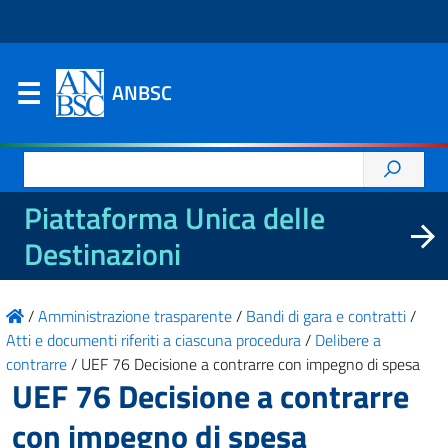
ANBSC
Ricerca
per:
Piattaforma Unica delle
Destinazioni
/
Amministrazione trasparente
/
Bandi di gara e contratti
/
Atti e documenti riferiti a ciascuna procedura
/
Delibere a
contrarre
/
UEF 76 Decisione a contrarre con impegno di spesa
UEF 76 Decisione a contrarre
con impegno di spesa