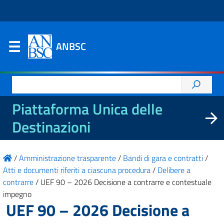
ANBSC
Ricerca
per:
Piattaforma Unica delle
Destinazioni
/
Amministrazione trasparente
/
Bandi di gara e contratti
/
Atti e documenti riferiti a ciascuna procedura
/
Delibere a
contrarre
/
UEF 90 – 2026 Decisione a contrarre e contestuale
impegno
UEF 90 – 2026 Decisione a