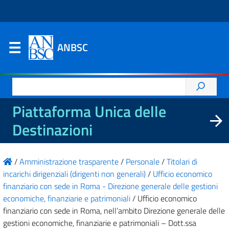
ANBSC
Ricerca
per:
Piattaforma Unica delle
Destinazioni
/
Amministrazione trasparente
/
Personale
/
Titolari di
incarichi dirigenziali (dirigenti non generali)
/
Ufficio economico
finanziario con sede in Roma - Direzione generale delle gestioni
economiche, finanziarie e patrimoniali
/
Ufficio economico
finanziario con sede in Roma, nell’ambito Direzione generale delle
gestioni economiche, finanziarie e patrimoniali – Dott.ssa