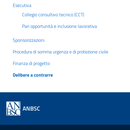
Esecutiva
Collegio consultivo tecnico (CCT)
Pari opportunità e inclusione lavorativa
Sponsorizzazioni
Procedura di somma urgenza e di protezione civile
Finanza di progetto
Delibere a contrarre
ANBSC