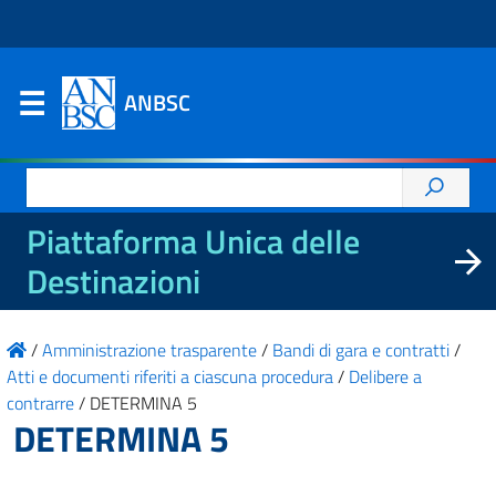
ANBSC
Ricerca
per:
Piattaforma Unica delle
Destinazioni
/
Amministrazione trasparente
/
Bandi di gara e contratti
/
Atti e documenti riferiti a ciascuna procedura
/
Delibere a
contrarre
/
DETERMINA 5
DETERMINA 5