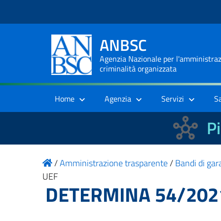
ANBSC
Agenzia Nazionale per l'amministrazi
criminalità organizzata
Home
Agenzia
Servizi
S
Pi
/
Amministrazione trasparente
/
Bandi di gara
UEF
DETERMINA 54/202