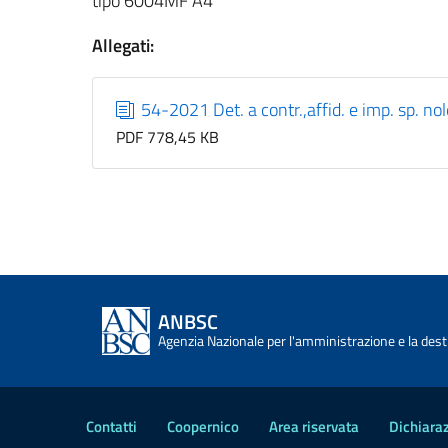
tipo 6004MF A4
Allegati:
54-2021 Det. a contr.,affid. e imp. sp. n
PDF 778,45 KB
ANBSC
Agenzia Nazionale per l'amministrazione e la desti
Contatti
Coopernico
Area riservata
Dichiaraz