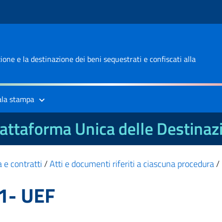
one e la destinazione dei beni sequestrati e confiscati alla
ala stampa
attaforma Unica delle Destinaz
 e contratti
/
Atti e documenti riferiti a ciascuna procedura
/
1- UEF