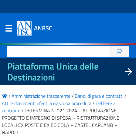
ANBSC
Ricerca
per:
Piattaforma Unica delle
Destinazioni
/
Amministrazione trasparente
/
Bandi di gara e contratti
/
Atti e documenti riferiti a ciascuna procedura
/
Delibere a
contrarre
/
DETERMINA N. 021 2024 – APPROVAZIONE
PROGETTO E IMPEGNO DI SPESA – RISTRUTTURAZIONE
LOCALI EX POSTE E EX EDICOLA – CASTEL CAPUANO –
NAPOLI