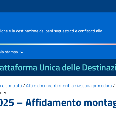
one e la destinazione dei beni sequestrati e confiscati alla
ala stampa
attaforma Unica delle Destinaz
 e contratti
/
Atti e documenti riferiti a ciascuna procedura
/
gned
025 – Affidamento montagg