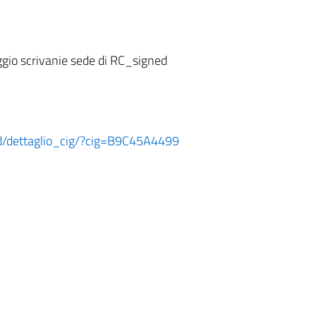
io scrivanie sede di RC_signed
ard/dettaglio_cig/?cig=B9C45A4499