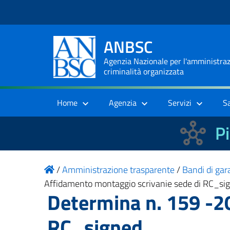
ANBSC
Agenzia Nazionale per l'amministrazi
criminalità organizzata
Home
Agenzia
Servizi
S
Pi
/
Amministrazione trasparente
/
Bandi di gara
Affidamento montaggio scrivanie sede di RC_si
Determina n. 159 -2
RC_signed