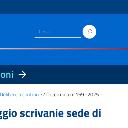
ioni
Delibere a contrarre
/
Determina n. 159 -2025 –
io scrivanie sede di