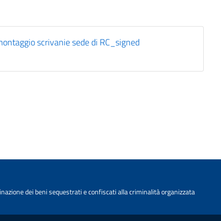
ontaggio scrivanie sede di RC_signed
nazione dei beni sequestrati e confiscati alla criminalità organizzata