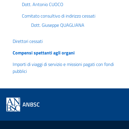
Dott. Antonio CUOCO
Comitato consultivo di indirizzo cessati
Dott. Giuseppe QUAGLIANA
Direttori cessati
Compensi spettanti agli organi
Importi di viaggi di servizio e missioni pagati con fondi
pubblici
ANBSC