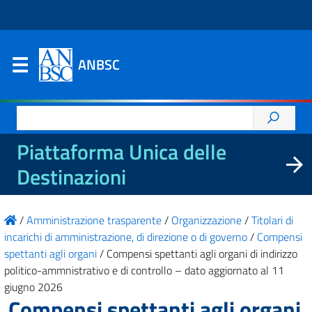
ANBSC
Ricerca
per:
Piattaforma Unica delle
Destinazioni
/
Amministrazione trasparente
/
Organizzazione
/
Titolari di
incarichi di amministrazione, di direzione o di governo
/
Compensi
spettanti agli organi
/
Compensi spettanti agli organi di indirizzo
politico-ammnistrativo e di controllo – dato aggiornato al 11
giugno 2026
Compensi spettanti agli organi