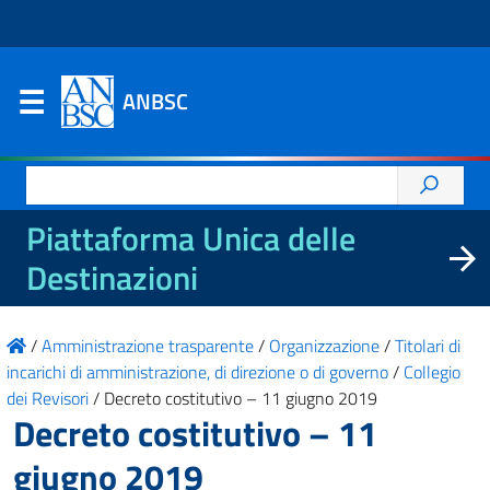
ANBSC
Ricerca
per:
Piattaforma Unica delle
Destinazioni
/
Amministrazione trasparente
/
Organizzazione
/
Titolari di
incarichi di amministrazione, di direzione o di governo
/
Collegio
dei Revisori
/
Decreto costitutivo – 11 giugno 2019
Decreto costitutivo – 11
giugno 2019