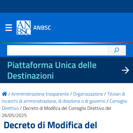
ANBSC
Ricerca
per:
Piattaforma Unica delle
Destinazioni
/
Amministrazione trasparente
/
Organizzazione
/
Titolari di
incarichi di amministrazione, di direzione o di governo
/
Consiglio
Direttivo
/
Decreto di Modifica del Consiglio Direttivo del
26/05/2025
Decreto di Modifica del