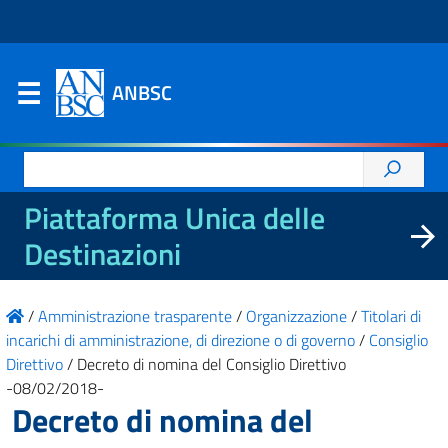
ANBSC
Ricerca
per:
Piattaforma Unica delle
Destinazioni
/
Amministrazione trasparente
/
Organizzazione
/
Titolari di
incarichi di amministrazione, di direzione o di governo
/
Consiglio
Direttivo
/
Decreto di nomina del Consiglio Direttivo
-08/02/2018-
Decreto di nomina del