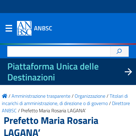
ANBSC
Ricerca
per:
Piattaforma Unica delle
Destinazioni
/
Amministrazione trasparente
/
Organizzazione
/
Titolari di
incarichi di amministrazione, di direzione o di governo
/
Direttore
ANBSC
/
Prefetto Maria Rosaria LAGANA’
Prefetto Maria Rosaria
LAGANA’