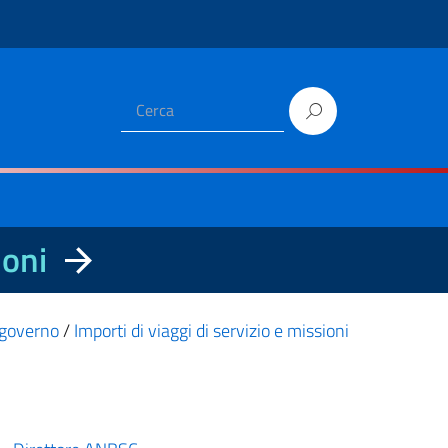
ioni
i governo
/
Importi di viaggi di servizio e missioni