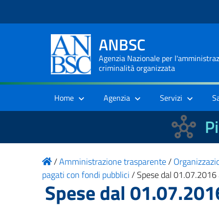
ANBSC
Agenzia Nazionale per l'amministrazi
criminalità organizzata
Home
Agenzia
Servizi
S
Pi
/
Amministrazione trasparente
/
Organizzazi
pagati con fondi pubblici
/
Spese dal 01.07.2016 
Spese dal 01.07.201