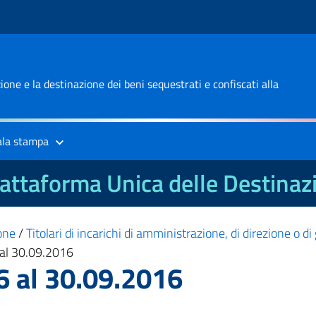
one e la destinazione dei beni sequestrati e confiscati alla
ala stampa
attaforma Unica delle Destinaz
one
/
Titolari di incarichi di amministrazione, di direzione o d
al 30.09.2016
6 al 30.09.2016