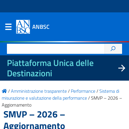
ANBSC
Ricerca
per:
Piattaforma Unica delle
Destinazioni
/
Amministrazione trasparente
/
Performance
/
Sistema di
misurazione e valutazione della performance
/
SMVP – 2026 –
Aggiornamento
SMVP – 2026 –
Aggiornamento