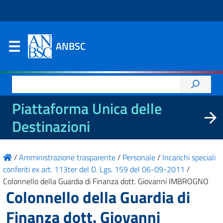
ANBSC
Ricerca
per:
Piattaforma Unica delle
Destinazioni
/
Amministrazione trasparente
/
Personale
/
Incarichi speciali
conferiti ex art. 113ter del D. Lgs. 159 del 06-09-2011
/
Colonnello della Guardia di Finanza dott. Giovanni IMBROGNO
Colonnello della Guardia di
Finanza dott. Giovanni