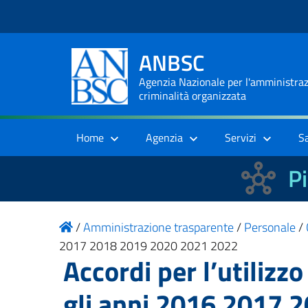
ANBSC
Agenzia Nazionale per l'amministrazi
criminalità organizzata
Home
Agenzia
Servizi
S
Pi
/
Amministrazione trasparente
/
Personale
/
2017 2018 2019 2020 2021 2022
Accordi per l’utiliz
gli anni 2016 2017 