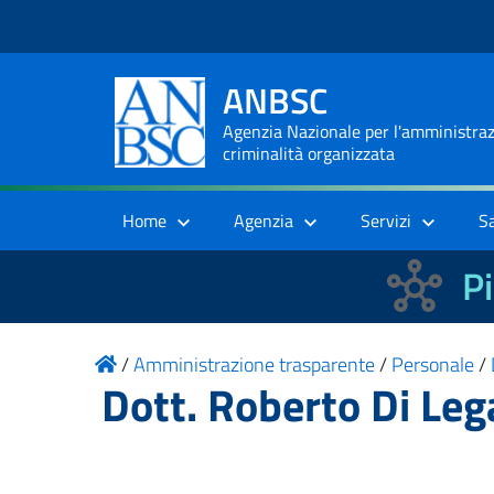
ANBSC
Agenzia Nazionale per l'amministrazi
criminalità organizzata
Home
Agenzia
Servizi
S
Pi
/
Amministrazione trasparente
/
Personale
/
Dott. Roberto Di Le