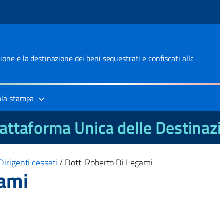
one e la destinazione dei beni sequestrati e confiscati alla
ala stampa
attaforma Unica delle Destinaz
Dirigenti cessati
/
Dott. Roberto Di Legami
gami