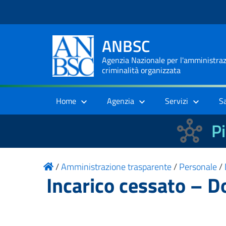
ANBSC
Agenzia Nazionale per l'amministrazi
criminalità organizzata
Home
Agenzia
Servizi
S
Pi
/
Amministrazione trasparente
/
Personale
/
Incarico cessato – D