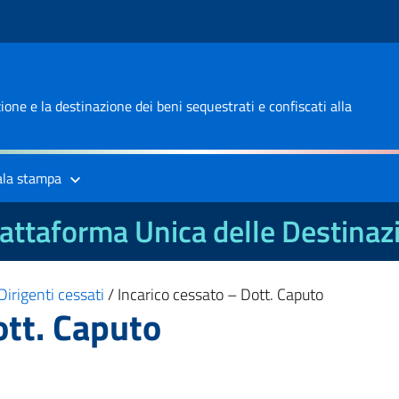
one e la destinazione dei beni sequestrati e confiscati alla
ala stampa
attaforma Unica delle Destinaz
Dirigenti cessati
/
Incarico cessato – Dott. Caputo
ott. Caputo