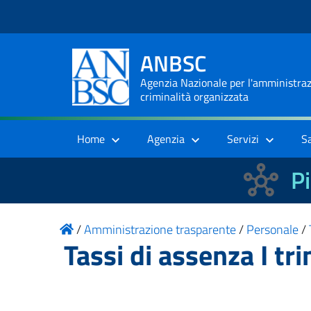
ANBSC
Agenzia Nazionale per l'amministrazi
criminalità organizzata
Home
Agenzia
Servizi
S
Pi
/
Amministrazione trasparente
/
Personale
/
Tassi di assenza I t