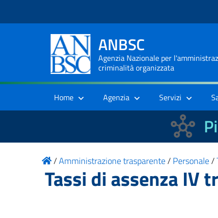
ANBSC
Agenzia Nazionale per l'amministrazi
criminalità organizzata
Home
Agenzia
Servizi
S
Pi
/
Amministrazione trasparente
/
Personale
/
Tassi di assenza IV 