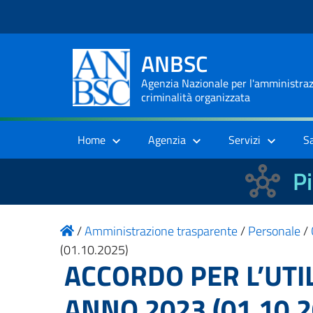
ANBSC
Agenzia Nazionale per l'amministrazi
criminalità organizzata
Home
Agenzia
Servizi
S
Pi
/
Amministrazione trasparente
/
Personale
/
(01.10.2025)
ACCORDO PER L’UTI
ANNO 2023 (01.10.2