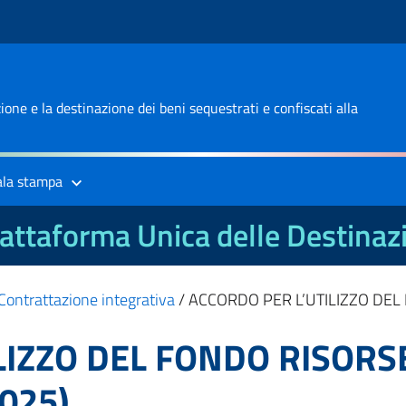
one e la destinazione dei beni sequestrati e confiscati alla
ala stampa
attaforma Unica delle Destinaz
Contrattazione integrativa
/
ACCORDO PER L’UTILIZZO DE
LIZZO DEL FONDO RISORS
025)